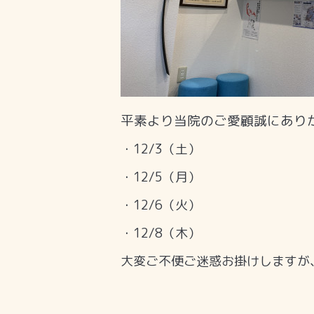
平素より当院のご愛顧誠にあり
・12/3（土）
・12/5（月）
・12/6（火）
・12/8（木）
大変ご不便ご迷惑お掛けしますが