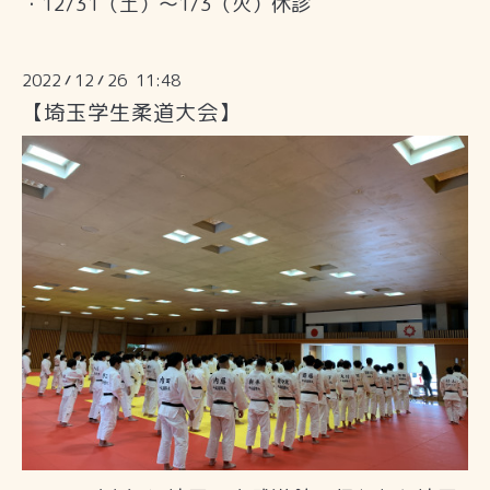
・12/31（土）〜1/3（火）休診
2022
12
26 11:48
/
/
【埼玉学生柔道大会】